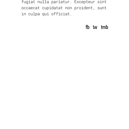
fugiat nulla pariatur. Excepteur sint
occaecat cupidatat non proident, sunt
in culpa qui officiat.
fb
tw
tmb
prev article
next article