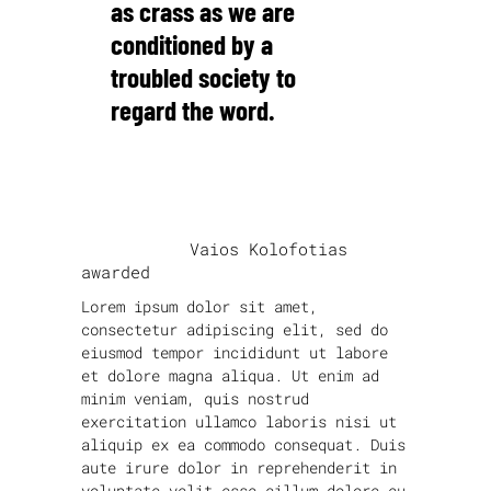
as crass as we are
conditioned by a
troubled society to
regard the word.
David Foster Wallace
written by
Vaios Kolofotias
awarded
Lorem ipsum dolor sit amet,
consectetur adipiscing elit, sed do
eiusmod tempor incididunt ut labore
et dolore magna aliqua. Ut enim ad
minim veniam, quis nostrud
exercitation ullamco laboris nisi ut
aliquip ex ea commodo consequat. Duis
aute irure dolor in reprehenderit in
voluptate velit esse cillum dolore eu