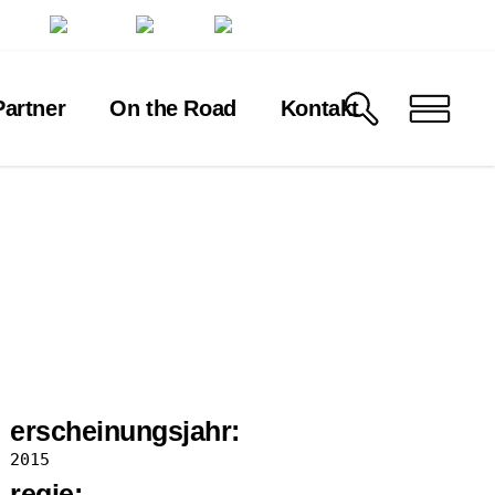
artner
On the Road
Kontakt
erscheinungsjahr:
2015
regie: