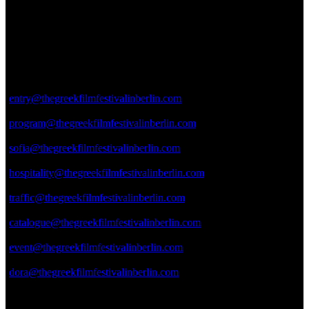
12167, Berlin
Germany
Das Festival findet in Babylon stat.
email contacts
submissions:
entry@thegreekfilmfestivalinberlin.com
program:
program@thegreekfilmfestivalinberlin.com
press & publicity:
sofia@thegreekfilmfestivalinberlin.com
hospitality:
hospitality@thegreekfilmfestivalinberlin.com
film traffic:
traffic@thegreekfilmfestivalinberlin.com
web catalogue:
catalogue@thegreekfilmfestivalinberlin.com
event production:
event@thegreekfilmfestivalinberlin.com
sponsoring:
dora@thegreekfilmfestivalinberlin.com