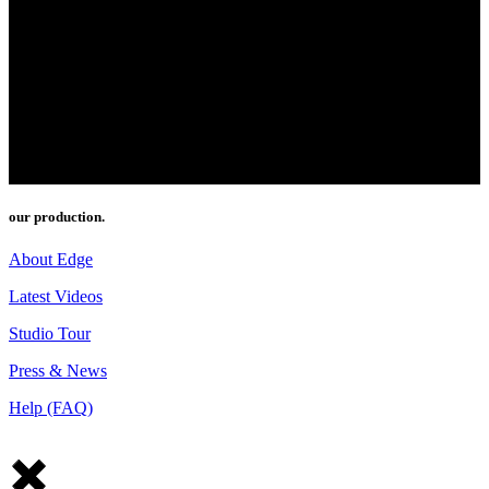
our production.
About Edge
Latest Videos
Studio Tour
Press & News
Help (FAQ)